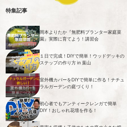
特集記事
岡本よりたか『無肥料プランター家庭菜
園』実際に育てよう！講習会
１日で完成！DIYで簡単！ウッドデッキの
ステップの作り方 in 葉山
室外機カバーをDIYで簡単に作る！ナチュ
ラルガーデンの庭づくり！
初心者でもアンティークレンガで簡単
DIY！おしゃれ花壇を作る！