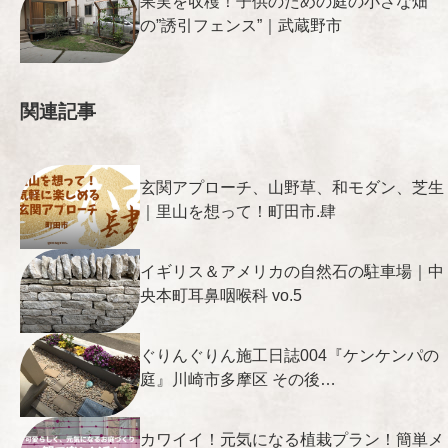
果実を収穫！子供のための庭の小さな畑
の”誘引フェンス”｜武蔵野市
関連記事
玄関アプローチ、山野草、和モダン、芝生
｜里山を想って！町田市.肆
イギリス＆アメリカの自然石の駐車場｜中
央本町耳鼻咽喉科 vo.5
ぐりんぐりん施工日誌004『ケンケンパの
庭』川崎市多摩区 その後…
カワイイ！元気になる植栽プラン！簡単メ