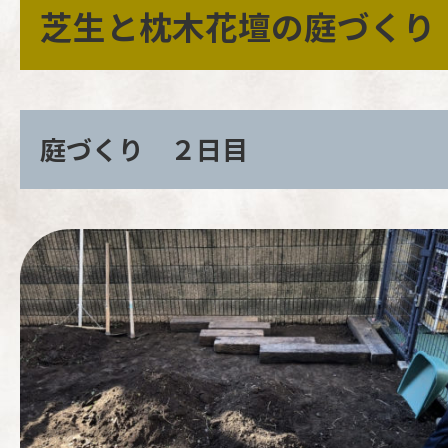
芝生と枕木花壇の庭づくり
庭づくり ２日目