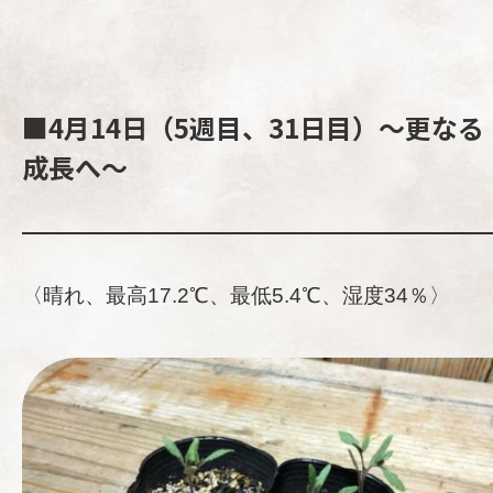
■4月14日（5週目、31日目）～更なる
成長へ～
〈晴れ、最高17.2℃、最低5.4℃、湿度34％〉