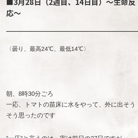
■3月28日（2週目、14日目）～生命反
応～
〈曇り、最高24℃、最低14℃〉
朝、8時30分ごろ
一応、トマトの苗床に水をやって、外に出そう
そう思ったのです