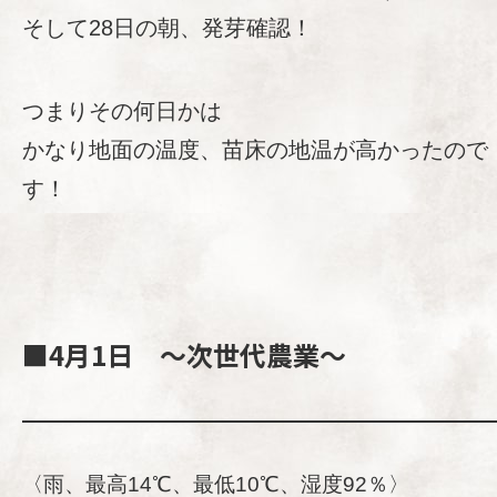
そして28日の朝、発芽確認！
つまりその何日かは
かなり地面の温度、苗床の地温が高かったので
す！
■4月1日 ～次世代農業～
〈雨、最高14℃、最低10℃、湿度92％〉