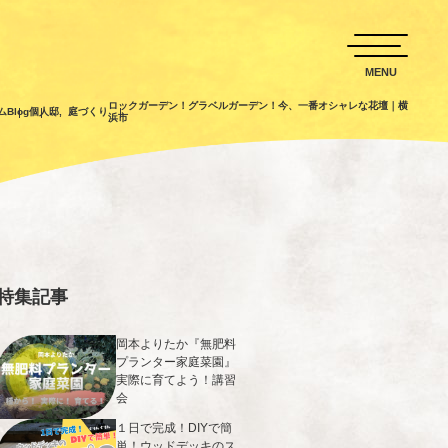
ロックガーデン！グラベルガーデン！今、一番オシャレな花壇｜横
ム
Blog
個人邸
,
庭づくり
浜市
特集記事
岡本よりたか『無肥料
プランター家庭菜園』
実際に育てよう！講習
会
１日で完成！DIYで簡
単！ウッドデッキのス