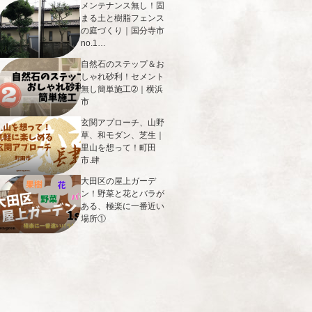
メンテナンス無し！固
まる土と樹脂フェンス
の庭づくり｜国分寺市
no.1…
自然石のステップ＆お
しゃれ砂利！セメント
無し簡単施工➁｜横浜
市
玄関アプローチ、山野
草、和モダン、芝生｜
里山を想って！町田
市.肆
大田区の屋上ガーデ
ン！野菜と花とバラが
ある、極楽に一番近い
場所①