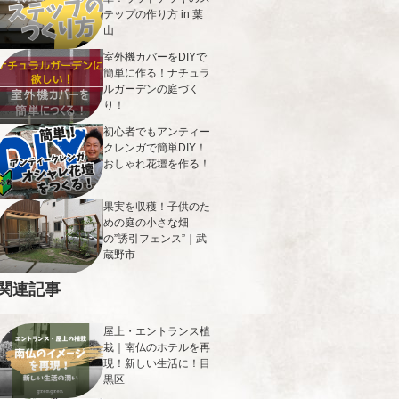
テップの作り方 in 葉
山
室外機カバーをDIYで
簡単に作る！ナチュラ
ルガーデンの庭づく
り！
初心者でもアンティー
クレンガで簡単DIY！
おしゃれ花壇を作る！
果実を収穫！子供のた
めの庭の小さな畑
の”誘引フェンス”｜武
蔵野市
関連記事
屋上・エントランス植
栽｜南仏のホテルを再
現！新しい生活に！目
黒区