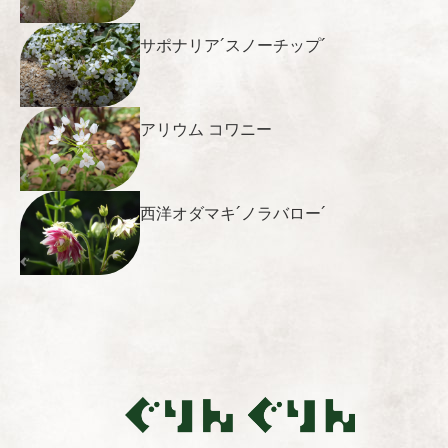
サポナリア´スノーチップ´
アリウム コワニー
西洋オダマキ´ノラバロー´