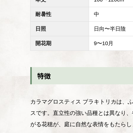
耐暑性
中
日照
日向〜半日陰
開花期
9〜10月
特徴
カラマグロスティス ブラキトリカは、
スです。直立性の強い品種とは異なり、
がる花穂が、庭に自然な表情をもたらし