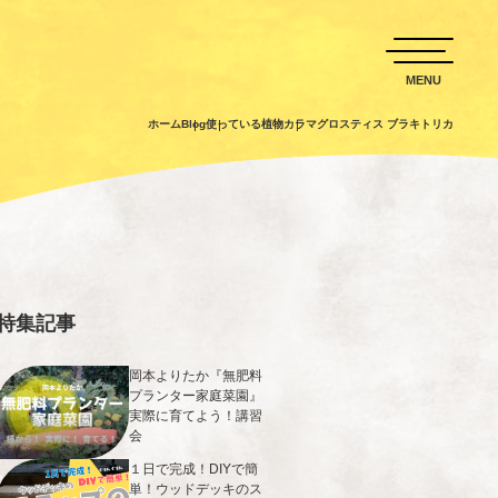
ホーム
Blog
使っている植物
カラマグロスティス ブラキトリカ
特集記事
岡本よりたか『無肥料
プランター家庭菜園』
実際に育てよう！講習
会
１日で完成！DIYで簡
単！ウッドデッキのス