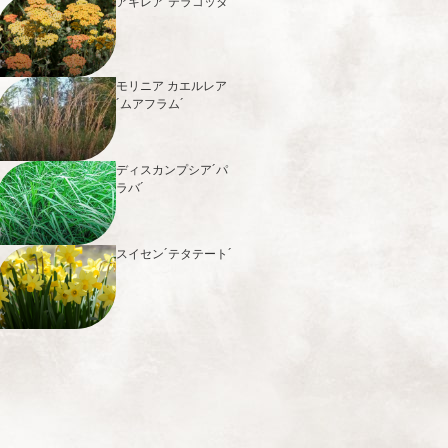
アキレア´テラコッタ´
モリニア カエルレア
´ムアフラム´
ディスカンプシア´パ
ラバ´
スイセン´テタテート´