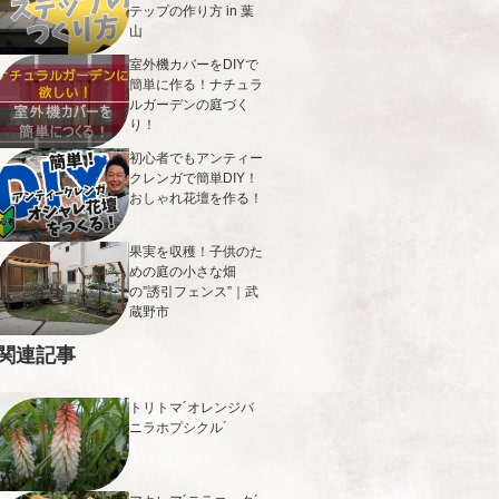
テップの作り方 in 葉
山
室外機カバーをDIYで
簡単に作る！ナチュラ
ルガーデンの庭づく
り！
初心者でもアンティー
クレンガで簡単DIY！
おしゃれ花壇を作る！
果実を収穫！子供のた
めの庭の小さな畑
の”誘引フェンス”｜武
蔵野市
関連記事
トリトマ´オレンジバ
ニラホプシクル´