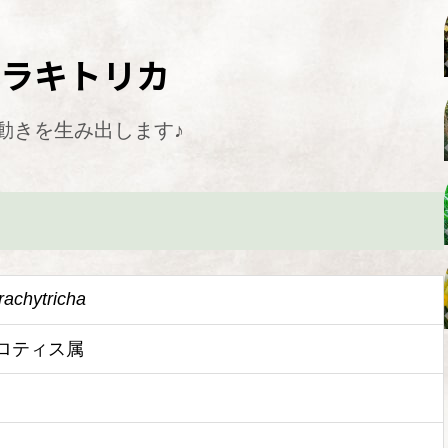
ブラキトリカ
動きを生み出します♪
rachytricha
ロティス属