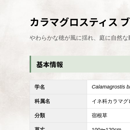
カラマグロスティス 
やわらかな穂が風に揺れ、庭に自然な
基本情報
Calamagrostis b
学名
科属名
イネ科カラマグ
分類
宿根草
草丈
100〜120cm