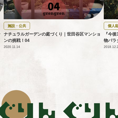
施設・公共
個人
ン
ナチュラルガーデンの庭づくり｜世田谷区マンショ
『今後
ンの挑戦！04
物パラ
2020.11.14
2018.12.