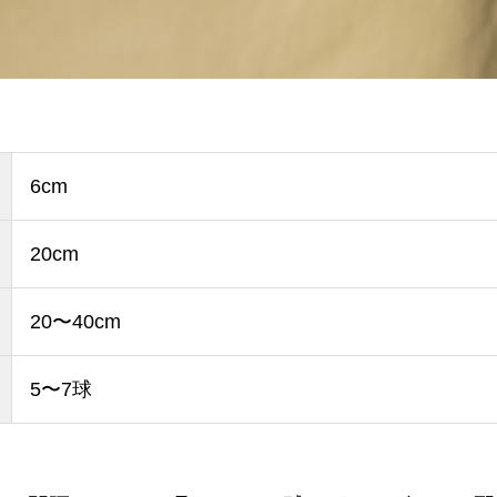
6cm
20cm
20〜40cm
5〜7球