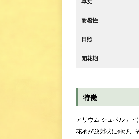
草丈
耐暑性
日照
開花期
特徴
アリウム シュベルテ
花柄が放射状に伸び、