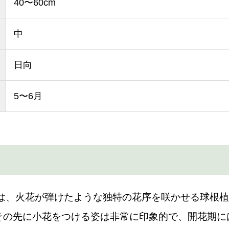
40〜60cm
中
日向
5〜6月
ィは、火花が弾けたような独特の花序を咲かせる球根
その先に小花をつける姿は非常に印象的で、開花期に